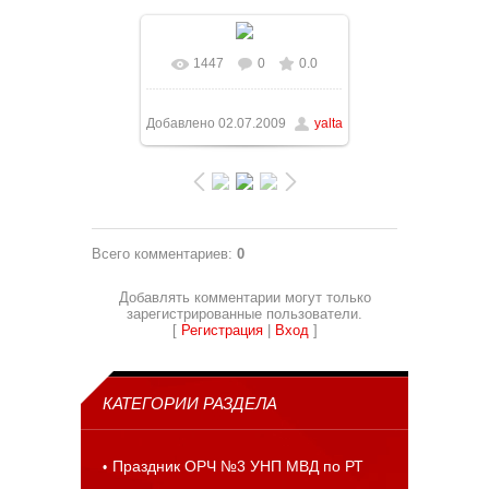
1447
0
0.0
В реальном размере
768x432
/ 89.9Kb
Добавлено
02.07.2009
yalta
Всего комментариев
:
0
Добавлять комментарии могут только
зарегистрированные пользователи.
[
Регистрация
|
Вход
]
КАТЕГОРИИ РАЗДЕЛА
Праздник ОРЧ №3 УНП МВД по РТ