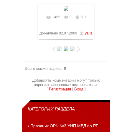
1466
0
5.0
В реальном размере
768x432
/ 108.7Kb
Добавлено
02.07.2009
yalta
Всего комментариев
:
0
Добавлять комментарии могут только
зарегистрированные пользователи.
[
Регистрация
|
Вход
]
КАТЕГОРИИ РАЗДЕЛА
Праздник ОРЧ №3 УНП МВД по РТ