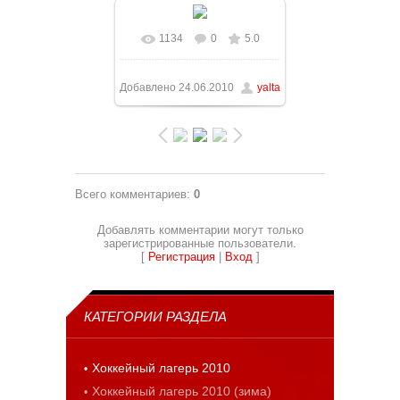
1134
0
5.0
В реальном размере
1075x806
/ 60.8Kb
Добавлено
24.06.2010
yalta
Всего комментариев
:
0
Добавлять комментарии могут только
зарегистрированные пользователи.
[
Регистрация
|
Вход
]
КАТЕГОРИИ РАЗДЕЛА
Хоккейный лагерь 2010
Хоккейный лагерь 2010 (зима)