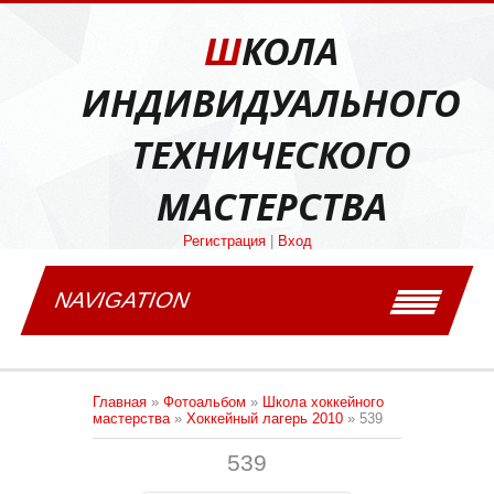
ШКОЛА
ИНДИВИДУАЛЬНОГО
ТЕХНИЧЕСКОГО
МАСТЕРСТВА
Регистрация
|
Вход
NAVIGATION
Главная
»
Фотоальбом
»
Школа хоккейного
мастерства
»
Хоккейный лагерь 2010
» 539
539