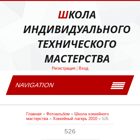
ШКОЛА
ИНДИВИДУАЛЬНОГО
ТЕХНИЧЕСКОГО
МАСТЕРСТВА
Регистрация
|
Вход
NAVIGATION
Главная
»
Фотоальбом
»
Школа хоккейного
мастерства
»
Хоккейный лагерь 2010
» 526
526