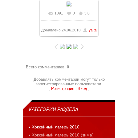
1091
0
5.0
В реальном размере
1075x806
/ 79.1Kb
Добавлено
24.06.2010
yalta
Всего комментариев
:
0
Добавлять комментарии могут только
зарегистрированные пользователи.
[
Регистрация
|
Вход
]
КАТЕГОРИИ РАЗДЕЛА
Хоккейный лагерь 2010
Хоккейный лагерь 2010 (зима)