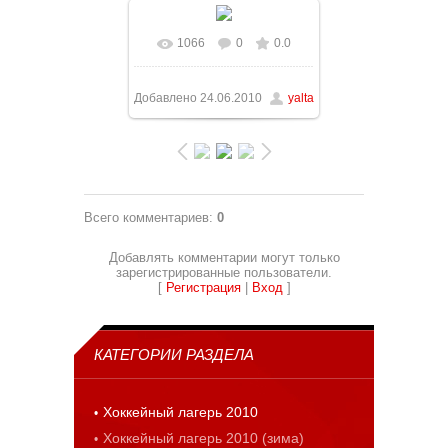
1066
0
0.0
В реальном размере
1075x806
/ 91.1Kb
Добавлено
24.06.2010
yalta
Всего комментариев
:
0
Добавлять комментарии могут только
зарегистрированные пользователи.
[
Регистрация
|
Вход
]
КАТЕГОРИИ РАЗДЕЛА
Хоккейный лагерь 2010
Хоккейный лагерь 2010 (зима)