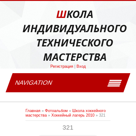
ШКОЛА
ИНДИВИДУАЛЬНОГО
ТЕХНИЧЕСКОГО
МАСТЕРСТВА
Регистрация
|
Вход
NAVIGATION
Главная
»
Фотоальбом
»
Школа хоккейного
мастерства
»
Хоккейный лагерь 2010
» 321
321