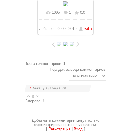
1095
1
0.0
В реальном размере
1228x921
/ 207.8Kb
Добавлено
22.06.2010
yalta
Всего комментариев
:
1
Порядок вывода комментариев:
1
Вика
(12.07.2010 21:43)
0
Здорово!!!
Добавлять комментарии могут только
зарегистрированные пользователи.
[
Регистрация
|
Вход
]