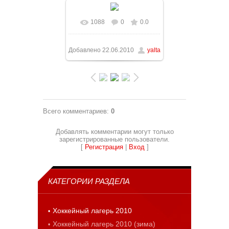
1088
0
0.0
В реальном размере
1228x921
/ 130.4Kb
Добавлено
22.06.2010
yalta
Всего комментариев
:
0
Добавлять комментарии могут только
зарегистрированные пользователи.
[
Регистрация
|
Вход
]
КАТЕГОРИИ РАЗДЕЛА
Хоккейный лагерь 2010
Хоккейный лагерь 2010 (зима)