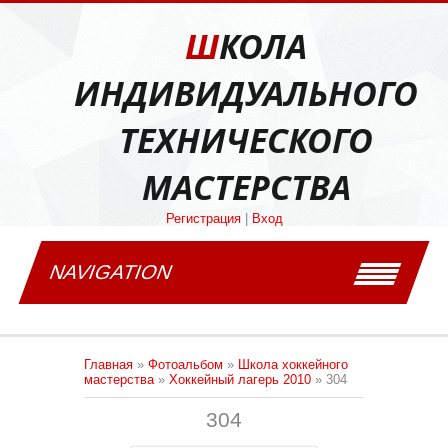
ШКОЛА
ИНДИВИДУАЛЬНОГО
ТЕХНИЧЕСКОГО
МАСТЕРСТВА
Регистрация
|
Вход
NAVIGATION
Главная
»
Фотоальбом
»
Школа хоккейного
мастерства
»
Хоккейный лагерь 2010
» 304
304