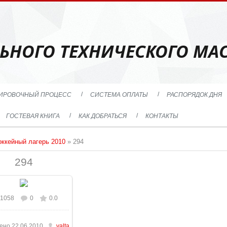
ЬНОГО ТЕХНИЧЕСКОГО МАС
ИРОВОЧНЫЙ ПРОЦЕСС
СИСТЕМА ОПЛАТЫ
РАСПОРЯДОК ДНЯ
ГОСТЕВАЯ КНИГА
КАК ДОБРАТЬСЯ
КОНТАКТЫ
оккейный лагерь 2010
» 294
294
1058
0
0.0
В реальном размере
228x921
/ 178.6Kb
ено
22.06.2010
yalta