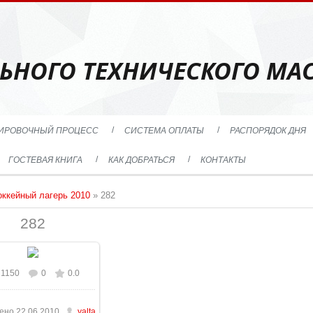
ЬНОГО ТЕХНИЧЕСКОГО МАС
ИРОВОЧНЫЙ ПРОЦЕСС
СИСТЕМА ОПЛАТЫ
РАСПОРЯДОК ДНЯ
ГОСТЕВАЯ КНИГА
КАК ДОБРАТЬСЯ
КОНТАКТЫ
оккейный лагерь 2010
» 282
282
1150
0
0.0
В реальном размере
228x921
/ 161.9Kb
ено
22.06.2010
yalta