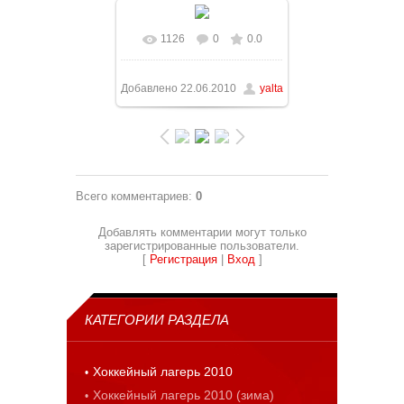
1126
0
0.0
В реальном размере
1228x921
/ 95.6Kb
Добавлено
22.06.2010
yalta
Всего комментариев
:
0
Добавлять комментарии могут только
зарегистрированные пользователи.
[
Регистрация
|
Вход
]
КАТЕГОРИИ РАЗДЕЛА
Хоккейный лагерь 2010
Хоккейный лагерь 2010 (зима)