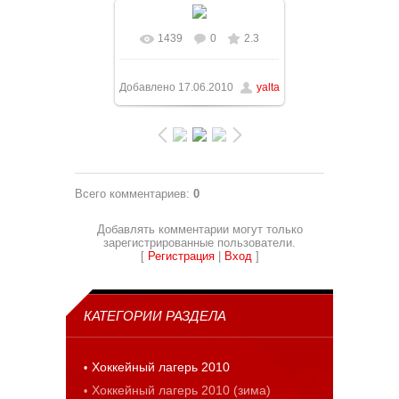
1439
0
2.3
В реальном размере
1228x921
/ 163.4Kb
Добавлено
17.06.2010
yalta
Всего комментариев
:
0
Добавлять комментарии могут только
зарегистрированные пользователи.
[
Регистрация
|
Вход
]
КАТЕГОРИИ РАЗДЕЛА
Хоккейный лагерь 2010
Хоккейный лагерь 2010 (зима)