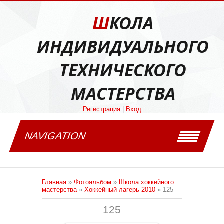
ШКОЛА
ИНДИВИДУАЛЬНОГО
ТЕХНИЧЕСКОГО
МАСТЕРСТВА
Регистрация
|
Вход
NAVIGATION
Главная
»
Фотоальбом
»
Школа хоккейного
мастерства
»
Хоккейный лагерь 2010
» 125
125