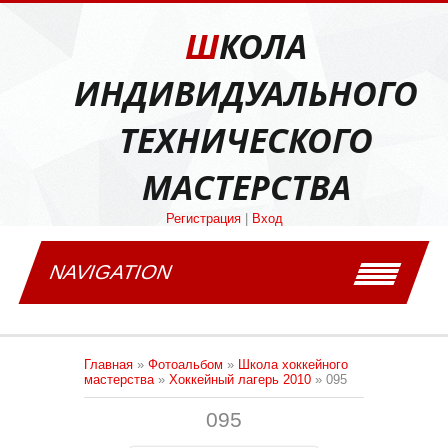
ШКОЛА
ИНДИВИДУАЛЬНОГО
ТЕХНИЧЕСКОГО
МАСТЕРСТВА
Регистрация
|
Вход
NAVIGATION
Главная
»
Фотоальбом
»
Школа хоккейного
мастерства
»
Хоккейный лагерь 2010
» 095
095