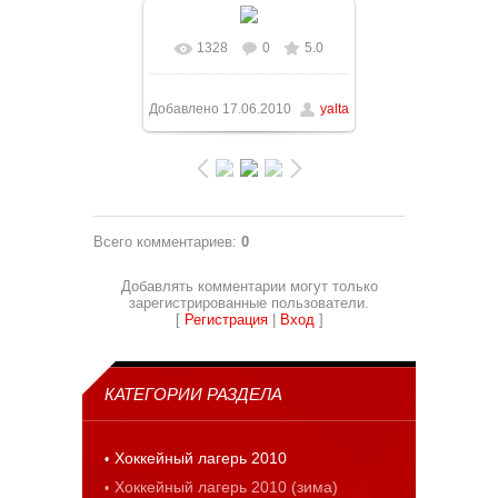
1328
0
5.0
В реальном размере
1228x921
/ 106.8Kb
Добавлено
17.06.2010
yalta
Всего комментариев
:
0
Добавлять комментарии могут только
зарегистрированные пользователи.
[
Регистрация
|
Вход
]
КАТЕГОРИИ РАЗДЕЛА
Хоккейный лагерь 2010
Хоккейный лагерь 2010 (зима)